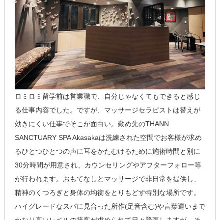
ロミロミ留学前は営業職で、自分じゃなくてもできると感じ
る仕事内容でした。ですが、マッサージセラピストは替えが
効きにくい仕事でそこが面白い。勤め先のTHANN
SANCTUARY SPA Akasakaは洗練された空間でお客様が求め
るひとつひとつの声に耳をかたむけるために施術時間と別に
30分時間が用意され、カウンセリングやアフターフォロー等
が行われます。おもてなしとマッサージで非日常を提供し、
精神のくつろぎと身体の均衡をとりもどす特別な場所です。
ハイグレードなスパに見合った所作(足音含む)や言葉遣いまで
かなり高いレベルの接客が求められて日々緊張しますが、そ