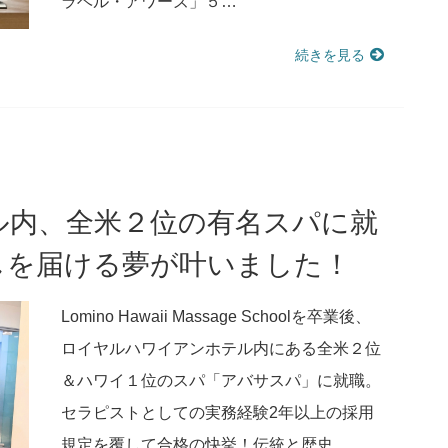
ラベル・アワーズ」５…
続きを見る
ル内、全米２位の有名スパに就
しを届ける夢が叶いました！
Lomino Hawaii Massage Schoolを卒業後、
ロイヤルハワイアンホテル内にある全米２位
＆ハワイ１位のスパ「アバサスパ」に就職。
セラピストとしての実務経験2年以上の採用
規定を覆して合格の快挙！伝統と歴史…