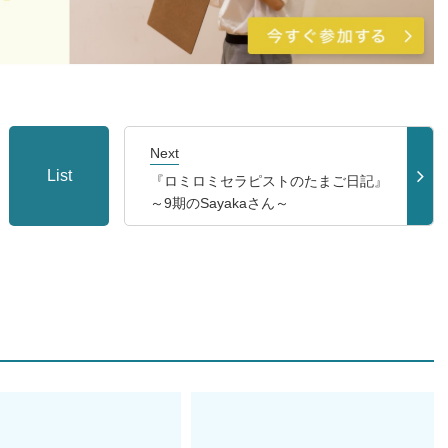
Next
List
『ロミロミセラピストのたまご日記』
～9期のSayakaさん～