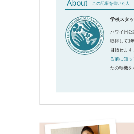
About
この記事を書いた人
学校スタッ
ハワイ州公
取得して1
目指せます
る前に知っ
たの転機を