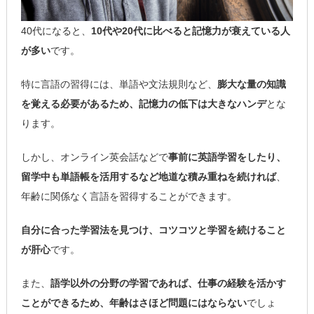
40代になると、
10代や20代に比べると記憶力が衰えている人
が多い
です。
特に言語の習得には、単語や文法規則など、
膨大な量の知識
を覚える必要があるため、記憶力の低下は大きなハンデ
とな
ります。
しかし、オンライン英会話などで
事前に英語学習をしたり、
留学中も単語帳を活用するなど地道な積み重ねを続ければ
、
年齢に関係なく言語を習得することができます。
自分に合った学習法を見つけ、コツコツと学習を続けること
が肝心
です。
また、
語学以外の分野の学習であれば、仕事の経験を活かす
ことができるため、年齢はさほど問題にはならない
でしょ