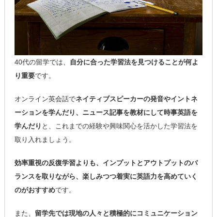
40代の留学では、
自分に合った学習法を見つけることが何よ
り重要
です。
オンライン英会話で
ネイティブスピーカーの発音やイントネ
ーションを学んだり、ニュース記事を教材にして時事英語を
学んだり
と、これまでの経験や興味関心を活かした学習法を
取り入れましょう。
効率重視の反復学習よりも、インプットとアウトプットのバ
ランスを取りながら、楽しみつつ着実に英語力を高めていく
のがおすすめ
です。
また、
留学先では現地の人々と積極的にコミュニケーション