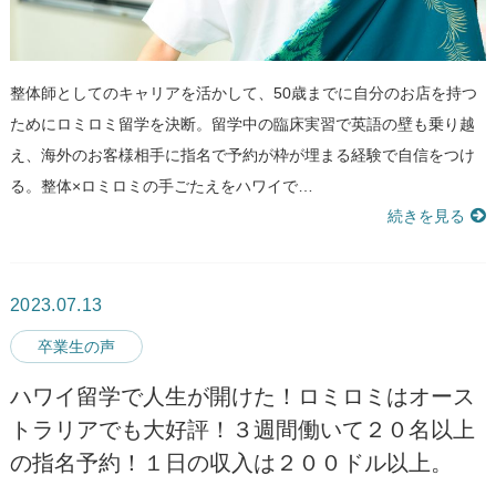
整体師としてのキャリアを活かして、50歳までに自分のお店を持つ
ためにロミロミ留学を決断。留学中の臨床実習で英語の壁も乗り越
え、海外のお客様相手に指名で予約が枠が埋まる経験で自信をつけ
る。整体×ロミロミの手ごたえをハワイで…
続きを見る
2023.07.13
卒業生の声
ハワイ留学で人生が開けた！ロミロミはオース
トラリアでも大好評！３週間働いて２０名以上
の指名予約！１日の収入は２００ドル以上。