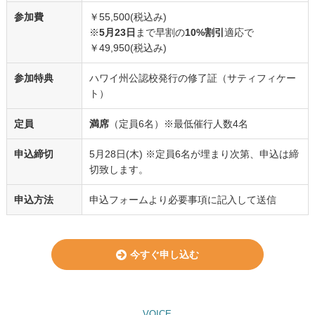
参加費
￥55,500(税込み)
※
5月23日
まで早割の
10%割引
適応で
￥49,950(税込み)
参加特典
ハワイ州公認校発行の修了証（サティフィケー
ト）
定員
満席
（定員6名）※最低催行人数4名
申込締切
5月28日(木) ※定員6名が埋まり次第、申込は締
切致します。
申込方法
申込フォームより必要事項に記入して送信
今すぐ申し込む
VOICE