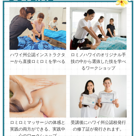
ハワイ州公認インストラクタ
ロミノハワイのオリジナル手
ーから直接ロミロミを学べる
技の中から選抜した技を学べ
るワークショップ
ロミロミマッサージの体感と
受講後にハワイ州公認校発行
実践の両方ができる、実践中
の修了証が発行されます。
心のワークショップ